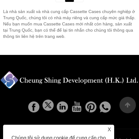
Là nhà sản xuất và nhà cung cấp Cassette Cases chuyên nghiệp ở
Trung Quốc, chúng tôi có nhà máy riêng và cung cấp mức giá thấp.
Nếu bạn muốn mua Cassette Cases mới nhất còn hàng, sản xuất
tại Trung Quốc, bạn có thể để lại tin nhắn cho chúng tôi thông qua
thông tin liên hệ trên trang web.
X
Chúng tôi sử dụng cookie để cung cấp cho