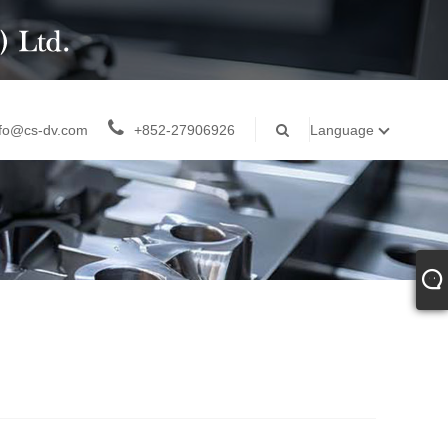
nfo@cs-dv.com
+852-27906926
Language