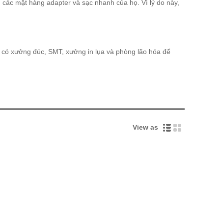
g các mặt hàng adapter và sạc nhanh của họ. Vì lý do này,
 có xưởng đúc, SMT, xưởng in lụa và phòng lão hóa để
View as