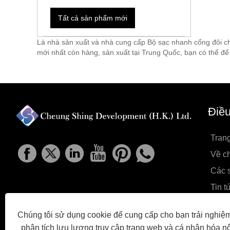
Tất cả sản phẩm mới
Là nhà sản xuất và nhà cung cấp Bộ sạc nhanh cổng đôi c
mới nhất còn hàng, sản xuất tại Trung Quốc, bạn có thể để l
Điề
Tran
Về ch
Các 
Tin t
Thiế
Chúng tôi sử dụng cookie để cung cấp cho bạn trải nghiệm
Gửi 
phân tích lưu lượng truy cập trang web và cá nhân hóa n