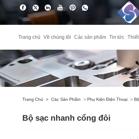
Trang chủ
Về chúng tôi
Các sản phẩm
Tin tức
Thiế
Trang Chủ
>
Các Sản Phẩm
>
Phụ Kiện Điện Thoại
>
Bộ
Bộ sạc nhanh cổng đôi