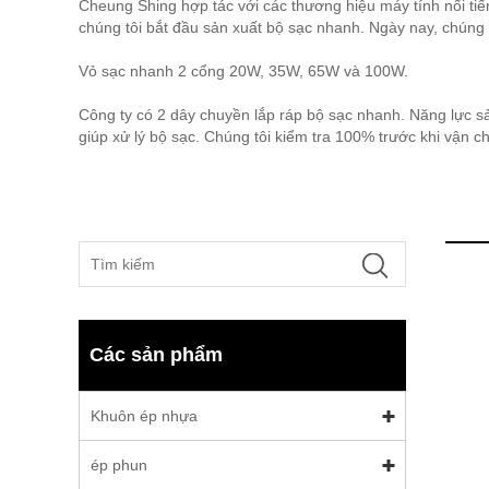
Cheung Shing hợp tác với các thương hiệu máy tính nổi tiến
chúng tôi bắt đầu sản xuất bộ sạc nhanh. Ngày nay, chúng t
Vỏ sạc nhanh 2 cổng 20W, 35W, 65W và 100W.
Công ty có 2 dây chuyền lắp ráp bộ sạc nhanh. Năng lực s
giúp xử lý bộ sạc. Chúng tôi kiểm tra 100% trước khi vận 
Các sản phẩm
Khuôn ép nhựa
ép phun