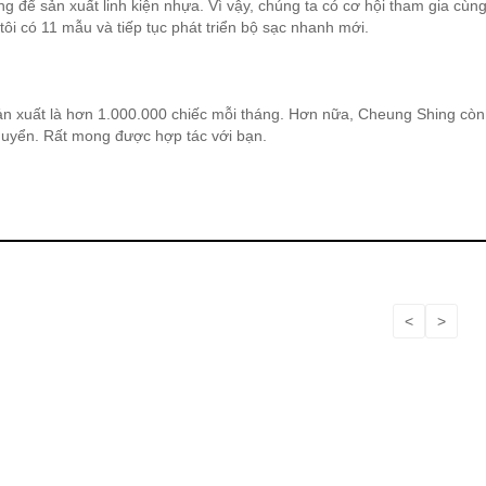
g để sản xuất linh kiện nhựa. Vì vậy, chúng ta có cơ hội tham gia cùn
ôi có 11 mẫu và tiếp tục phát triển bộ sạc nhanh mới.
ản xuất là hơn 1.000.000 chiếc mỗi tháng. Hơn nữa, Cheung Shing còn
chuyển. Rất mong được hợp tác với bạn.
<
>