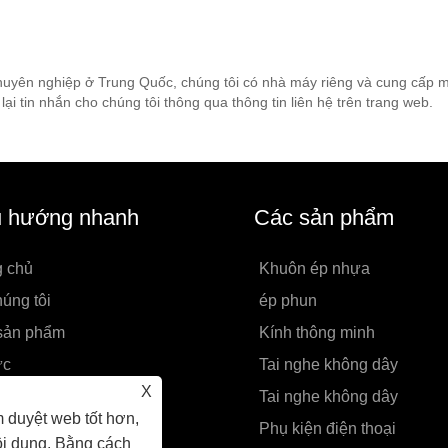
huyên nghiệp ở Trung Quốc, chúng tôi có nhà máy riêng và cung cấp
ại tin nhắn cho chúng tôi thông qua thông tin liên hệ trên trang web.
u hướng nhanh
Các sản phẩm
g chủ
Khuôn ép nhựa
úng tôi
ép phun
sản phẩm
Kính thông minh
ức
Tai nghe không dây
X
t kế sản phẩm
Tai nghe không dây
 duyệt web tốt hơn,
yêu cầu
Phụ kiện điện thoại
ội dung. Bằng cách