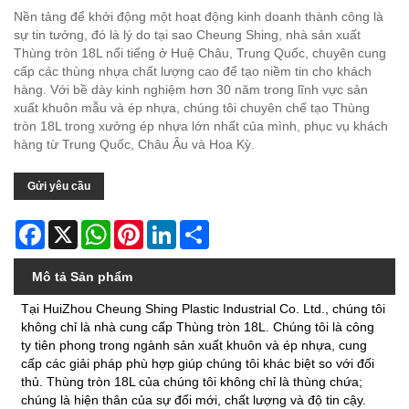
Nền tảng để khởi động một hoạt động kinh doanh thành công là
sự tin tưởng, đó là lý do tại sao Cheung Shing, nhà sản xuất
Thùng tròn 18L nổi tiếng ở Huệ Châu, Trung Quốc, chuyên cung
cấp các thùng nhựa chất lượng cao để tạo niềm tin cho khách
hàng. Với bề dày kinh nghiệm hơn 30 năm trong lĩnh vực sản
xuất khuôn mẫu và ép nhựa, chúng tôi chuyên chế tạo Thùng
tròn 18L trong xưởng ép nhựa lớn nhất của mình, phục vụ khách
hàng từ Trung Quốc, Châu Âu và Hoa Kỳ.
Gửi yêu cầu
Facebook
X
WhatsApp
Pinterest
LinkedIn
Share
Mô tả Sản phẩm
Tại HuiZhou Cheung Shing Plastic Industrial Co. Ltd., chúng tôi
không chỉ là nhà cung cấp Thùng tròn 18L. Chúng tôi là công
ty tiên phong trong ngành sản xuất khuôn và ép nhựa, cung
cấp các giải pháp phù hợp giúp chúng tôi khác biệt so với đối
thủ. Thùng tròn 18L của chúng tôi không chỉ là thùng chứa;
chúng là hiện thân của sự đổi mới, chất lượng và độ tin cậy.