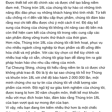
Được thiết kế với độ chính xác và được chế tạo bằng niềm
đam mê, Thùng tròn 18L của chúng tôi tự hào có những tính
năng độc đáo phục vụ những khách hàng khó tính nhất. Từ kết
cấu chống rò rỉ đến vật liệu cấp thực phẩm, chúng tôi đảm bảo
rằng mọi chi tiết đều được chú ý một cách tỉ mỉ. Độ dày bổ
sung của thùng của chúng tôi không chỉ nâng cao độ bền mà
còn thể hiện cam kết của chúng tôi trong việc cung cấp các
sản phẩm đứng vững trước thử thách của thời gian.
Hơn nữa, Thùng tròn 18L của chúng tôi rất linh hoạt, phục vụ
cho nhiều ngành công nghiệp từ thực phẩm và đồ uống đến
hóa chất và mỹ phẩm. Với các tùy chọn có thể tùy chỉnh và
nhiều loại nắp có sẵn, chúng tôi giúp bạn dễ dàng tìm ra giải
pháp hoàn hảo cho nhu cầu riêng của mình.
Tại Cheung Shing, chúng tôi hiểu rằng niềm tin là có được chứ
không phải trao đi. Đó là lý do tại sao chúng tôi hỗ trợ Thùng
và khuôn tròn 18L với chế độ bảo hành 2.000.000 lần, một
minh chứng cho sự tự tin của chúng tôi về chất lượng sản
phẩm của mình. Đội ngũ kỹ sư giàu kinh nghiệm của chúng tôi,
được trang bị hơn 30 năm chuyên môn, thiết kế mọi khuôn
mẫu với mục đích hoàn hảo, đảm bảo rằng Thùng tròn 18L
của bạn vượt quá sự mong đợi của bạn.
Vì vậy, nếu bạn đang tìm kiếm nhiều thứ hơn là một chiếc