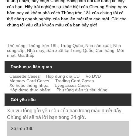
thùng nhựa, hãy chọn Cheung Shing làm đối tác đáng tin cậy
của bạn. Hãy trải nghiệm sự khác biệt của Cheung Shing ngay
hôm nay và khám phá cách Thùng tròn 18L của chúng tôi có
thể nâng doanh nghiệp của bạn lên một tầm cao mới. Gửi cho
chúng tôi yêu cầu khuôn mẫu của bạn bây giờ!
Thẻ nóng: Thùng tròn 18L, Trung Quốc, Nhà sản xuất, Nhà
cung cấp, Nhà máy, Sản xuất tại Trung Quốc, Còn hàng, Mới
nhất, Giá thấp
Danh mục liên quan
Cassette Cases
Hộp đựng đĩa CD
Vỏ DVD
Memory Card Cases
Trading Card Cases
Xô hoặc thùng nhựa
Eyeglasses Cases
Hộp đựng thực phẩm
Phụ tùng điện tử tiêu dùng
Gửi yêu cầu
Xin vui lòng gửi yêu cầu của bạn trong mẫu dưới đây.
Chúng tôi sẽ trả lời bạn trong 24 giờ.