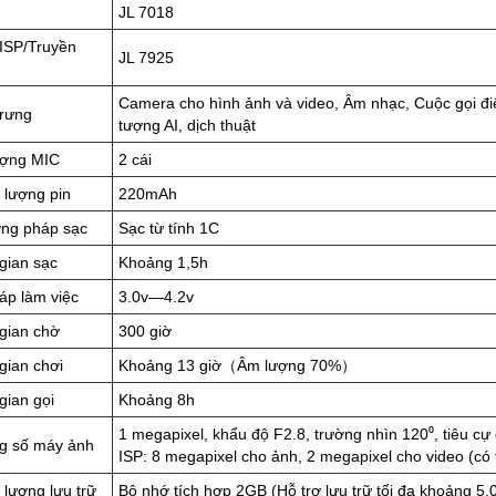
JL 7018
 ISP/Truyền
JL 7925
Camera cho hình ảnh và video, Âm nhạc, Cuộc gọi điệ
trưng
tượng AI, dịch thuật
ượng MIC
2 cái
 lượng pin
220mAh
ng pháp sạc
Sạc từ tính 1C
gian sạc
Khoảng 1,5h
áp làm việc
3.0v—4.2v
gian chờ
300 giờ
gian chơi
Khoảng 13 giờ（Âm lượng 70%）
gian gọi
Khoảng 8h
1 megapixel, khẩu độ F2.8, trường nhìn 120⁰, tiêu cự 
g số máy ảnh
ISP: 8 megapixel cho ảnh, 2 megapixel cho video (có 
lượng lưu trữ
Bộ nhớ tích hợp 2GB (Hỗ trợ lưu trữ tối đa khoảng 5.