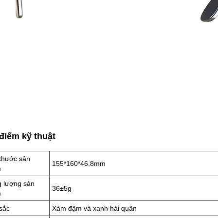
điểm kỹ thuật
 thước sản
155*160*46.8mm
m
g lượng sản
36±5g
m
sắc
Xám đậm và xanh hải quân