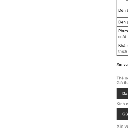
Đèn 
Đèn 
Phươ
soát
Khả 
thích
Xin vu
Thẻ n
Giá t
Da
Kính 
Gử
Xin v