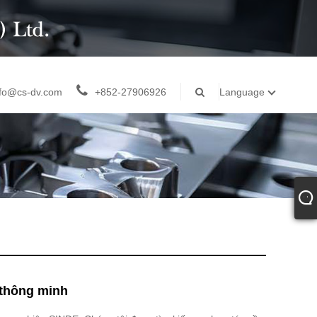
nfo@cs-dv.com
+852-27906926
Language
thông minh