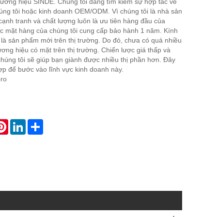
ương hiệu SINDE. Chúng tôi đang tìm kiếm sự hợp tác về
úng tôi hoặc kinh doanh OEM/ODM. Vì chúng tôi là nhà sản
 cạnh tranh và chất lượng luôn là ưu tiên hàng đầu của
các mặt hàng của chúng tôi cung cấp bảo hành 1 năm. Kính
là sản phẩm mới trên thị trường. Do đó, chưa có quá nhiều
ơng hiệu có mặt trên thị trường. Chiến lược giá thấp và
chúng tôi sẽ giúp bạn giành được nhiều thị phần hơn. Đây
hợp để bước vào lĩnh vực kinh doanh này.
ro
atsApp
Pinterest
LinkedIn
Share