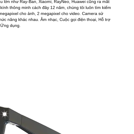
iệu lớn như Ray-Ban, Xiaomi, RayNeo, Huawei cũng ra mắt
 kính thông minh cách đây 12 năm, chúng tôi luôn tìm kiếm
 megapixel cho ảnh, 2 megapixel cho video. Camera sử
chức năng khác nhau. Âm nhạc, Cuộc gọi điện thoại, Hỗ trợ
g Ứng dụng.