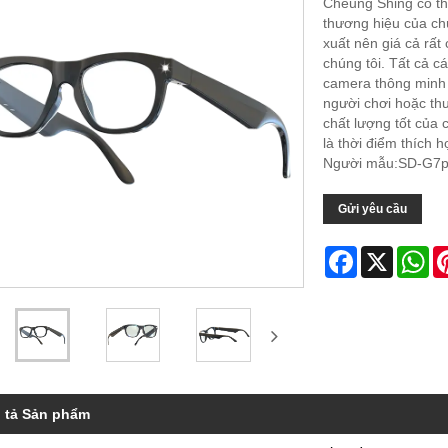
Cheung Shing có th
thương hiệu của ch
xuất nên giá cả rất
chúng tôi. Tất cả 
camera thông minh 
người chơi hoặc thư
chất lượng tốt của 
là thời điểm thích 
Người mẫu:SD-G7p
Gửi yêu cầu
Facebook
X
Wh
 tả Sản phẩm