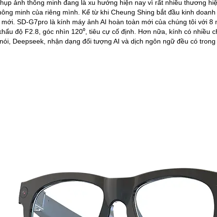
chụp ảnh thông minh đang là xu hướng hiện nay vì rất nhiều thương h
hông minh của riêng mình. Kể từ khi Cheung Shing bắt đầu kinh doanh
 mới. SD-G7pro là kính máy ảnh AI hoàn toàn mới của chúng tôi với 8
hẩu độ F2.8, góc nhìn 120⁰, tiêu cự cố định. Hơn nữa, kính có nhiều 
 nói, Deepseek, nhận dạng đối tượng AI và dịch ngôn ngữ đều có tron