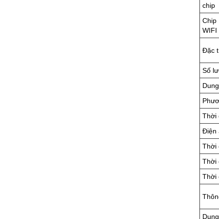
chip
Chip
WIFI
Đặc 
Số l
Dung
Phươ
Thời 
Điện 
Thời 
Thời 
Thời 
Thôn
Dung 