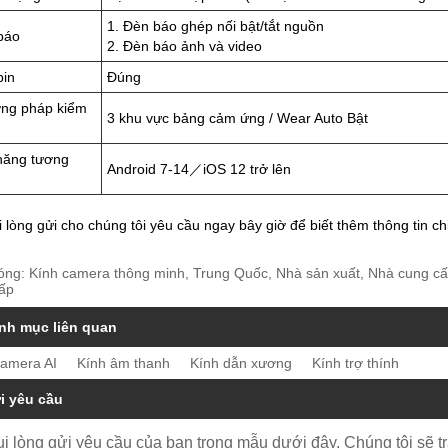
1. Đèn báo ghép nối bật/tắt nguồn
báo
2. Đèn báo ảnh và video
pin
Đúng
ng pháp kiểm
3 khu vực bảng cảm ứng / Wear Auto Bật
năng tương
Android 7-14／iOS 12 trở lên
i lòng gửi cho chúng tôi yêu cầu ngay bây giờ để biết thêm thông tin ch
óng: Kính camera thông minh, Trung Quốc, Nhà sản xuất, Nhà cung cấp
hấp
nh mục liên quan
camera AI
Kính âm thanh
Kính dẫn xương
Kính trợ thính
i yêu cầu
ui lòng gửi yêu cầu của bạn trong mẫu dưới đây. Chúng tôi sẽ tr